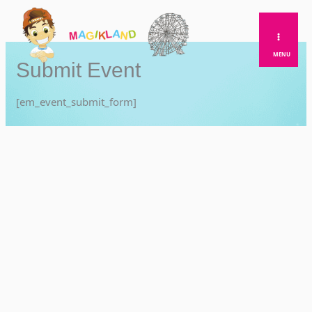
Skip
to
content
MENU
Submit Event
[em_event_submit_form]