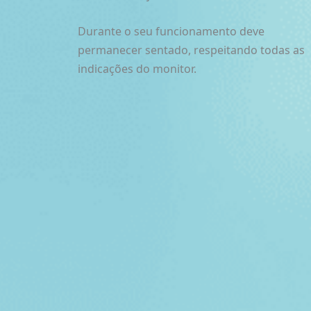
Durante o seu funcionamento deve
permanecer sentado, respeitando todas as
indicações do monitor.