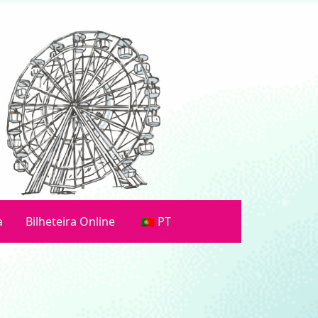
a
Bilheteira Online
PT