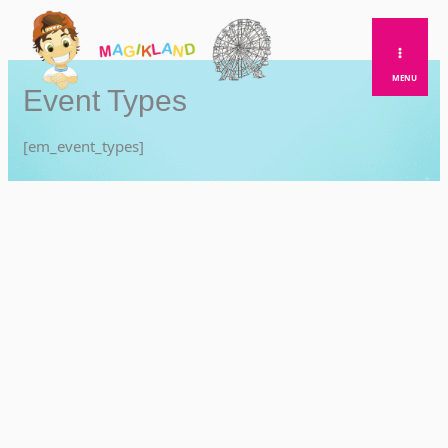
Skip
to
content
MENU
Event Types
[em_event_types]