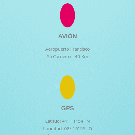
AVIÓN
Aeropuerto Francisco
Sá Carneiro - 40 Km
GPS
Latitud: 41º 11' 54'' N
Longitud: 08º 16' 55'' O